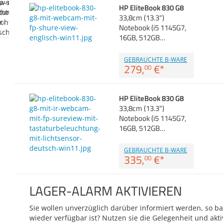
HP EliteBook 830 G8
33,8cm (13.3")
Notebook (i5 1145G7,
16GB, 512GB…
GEBRAUCHTE B-WARE
279,
€
*
00
HP EliteBook 830 G8
33,8cm (13.3")
Notebook (i5 1145G7,
16GB, 512GB…
GEBRAUCHTE B-WARE
335,
€
*
00
LAGER-ALARM AKTIVIEREN
Sie wollen unverzüglich darüber informiert werden, so bal
wieder verfügbar ist? Nutzen sie die Gelegenheit und akti