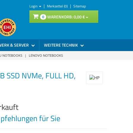
|
|
Login
Merkzettel (0)
Sitemap
WARENKORB:
0,
00
€
0
WERK & SERVER
WEITERE TECHNIK
SU NOTEBOOKS
|
LENOVO NOTEBOOKS
GB SSD NVMe, FULL HD,
rkauft
fehlungen für Sie