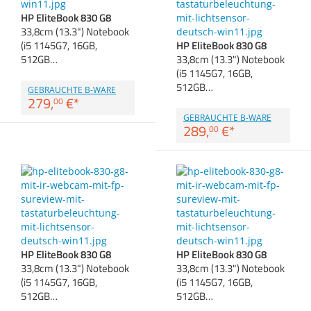
Anmelden
|
Registrieren
|
Zubehör
HP EliteBook 830 G8
Merkzettel
Dokumentenscanne
33,8cm (13.3") Notebook
(i5 1145G7, 16GB,
HP EliteBook 830 G8
512GB…
33,8cm (13.3") Notebook
(i5 1145G7, 16GB,
512GB…
GEBRAUCHTE B-WARE
279,
€
*
00
GEBRAUCHTE B-WARE
289,
€
*
00
HP EliteBook 830 G8
HP EliteBook 830 G8
33,8cm (13.3") Notebook
33,8cm (13.3") Notebook
(i5 1145G7, 16GB,
(i5 1145G7, 16GB,
512GB…
512GB…