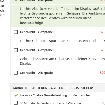
Leichte Abdrücke von der Tastatur im Display, außer
leichte Gebrauchsspuren am Gehäuse! Die Funktion 
Performance des Gerätes wird dadurch nicht
beeinträchtigt!
329
Gebraucht - Akzeptabel
Leichte Gebrauchsspuren am Gehäuse, ein Fleck im Di
325
Gebraucht - Akzeptabel
Gebrauchsspuren am Gehäuse, ein kleiner Kratzer im
Display.
309
Gebraucht – Akzeptabel
Gebrauchsspuren am Gehäuse, Tastaturabdrücke im
Display. Die Funktion und Performance des Gerätes w
GARANTIEERWEITERUNG WÄHLEN. SICHER IST SICHER!
dadurch nicht beeinträchtigt!
Inklusive
2 Jahre Gewährleistung für Verbraucher
309
Gebraucht - Akzeptabel
30 Monate Harlander.com Technik-Garantie
38,