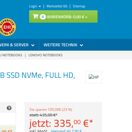
|
|
Login
Merkzettel (0)
Sitemap
WARENKORB:
0,
00
€
0
WERK & SERVER
WEITERE TECHNIK
SU NOTEBOOKS
|
LENOVO NOTEBOOKS
GB SSD NVMe, FULL HD,
,
00
€
*
Sie sparen 100,00€ (23 %)
isplay
statt:
435,
00
€
*
jetzt:
335,
€
*
00
,
00
€
*
inkl. MwSt.
,
Versand ab 7,90 €