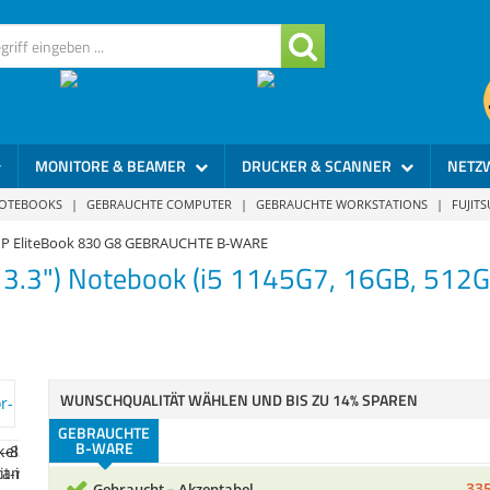
MONITORE & BEAMER
DRUCKER & SCANNER
NETZ
NOTEBOOKS
|
GEBRAUCHTE COMPUTER
|
GEBRAUCHTE WORKSTATIONS
|
FUJIT
P EliteBook 830 G8 GEBRAUCHTE B-WARE
13.3") Notebook (i5 1145G7, 16GB, 512
335
Gebraucht - Akzeptabel
WUNSCHQUALITÄT WÄHLEN UND BIS ZU 14% SPAREN
Gebrauchsspuren am Gehäuse, ein kleiner Fleck im D
GEBRAUCHTE
(im Betrieb kaum sichtbar).
B-WARE
335
Gebraucht – Akzeptabel