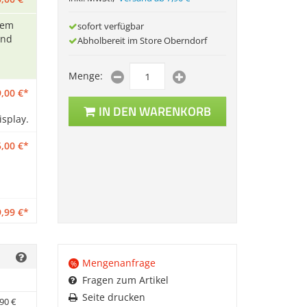
dem
sofort verfügbar
und
Abholbereit im Store Oberndorf
Menge:
,
00
€
*
IN DEN WARENKORB
splay.
,
00
€
*
,
99
€
*
ird
Mengenanfrage
%
Fragen zum Artikel
,
99
€
*
Seite drucken
90
€