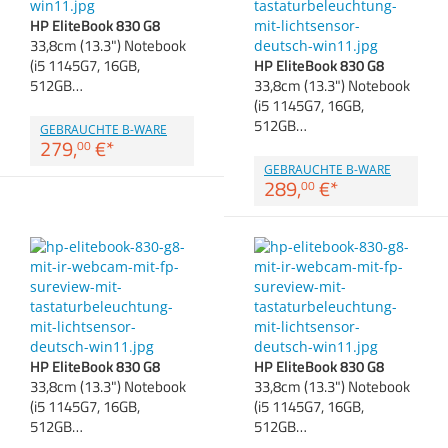
Anmelden
|
Registrieren
|
Zubehör
HP EliteBook 830 G8
Merkzettel
Dokumentenscanne
33,8cm (13.3") Notebook
(i5 1145G7, 16GB,
HP EliteBook 830 G8
512GB…
33,8cm (13.3") Notebook
(i5 1145G7, 16GB,
512GB…
GEBRAUCHTE B-WARE
279,
€
*
00
GEBRAUCHTE B-WARE
289,
€
*
00
HP EliteBook 830 G8
HP EliteBook 830 G8
33,8cm (13.3") Notebook
33,8cm (13.3") Notebook
(i5 1145G7, 16GB,
(i5 1145G7, 16GB,
512GB…
512GB…