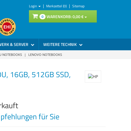
|
|
Login
Merkzettel (0)
Sitemap
WARENKORB:
0,
00
€
0
WERK & SERVER
WEITERE TECHNIK
SU NOTEBOOKS
|
LENOVO NOTEBOOKS
0U, 16GB, 512GB SSD,
rkauft
fehlungen für Sie