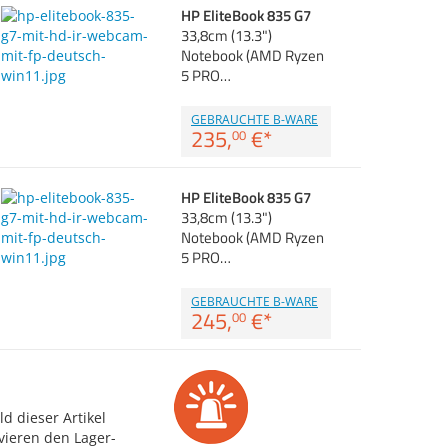
HP EliteBook 835 G7
33,8cm (13.3")
Notebook (AMD Ryzen
5 PRO…
GEBRAUCHTE B-WARE
235,
€
*
00
HP EliteBook 835 G7
33,8cm (13.3")
Notebook (AMD Ryzen
5 PRO…
GEBRAUCHTE B-WARE
245,
€
*
00
d dieser Artikel
vieren den Lager-