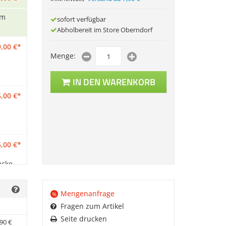
im
sofort verfügbar
Abholbereit im Store Oberndorf
,
00
€
*
Menge:
IN DEN WARENKORB
,
00
€
*
,
00
€
*
ücke
,
00
€
*
Mengenanfrage
%
Fragen zum Artikel
ck und
Seite drucken
90
€
im