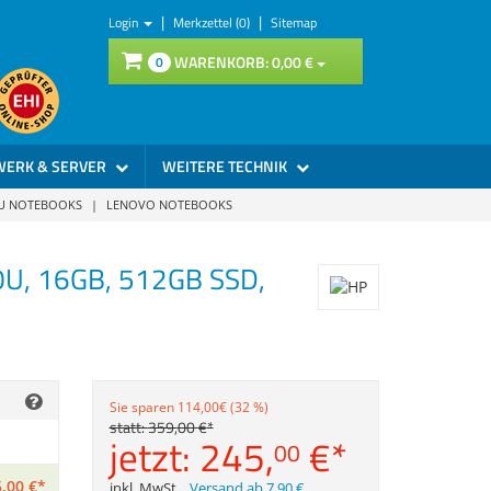
|
|
Login
Merkzettel (0)
Sitemap
WARENKORB:
0,
00
€
0
WERK & SERVER
WEITERE TECHNIK
SU NOTEBOOKS
|
LENOVO NOTEBOOKS
0U, 16GB, 512GB SSD,
Sie sparen 114,00€ (32 %)
statt:
359,
00
€
*
jetzt:
245,
€
*
00
,
00
€
*
inkl. MwSt.
,
Versand ab 7,90 €