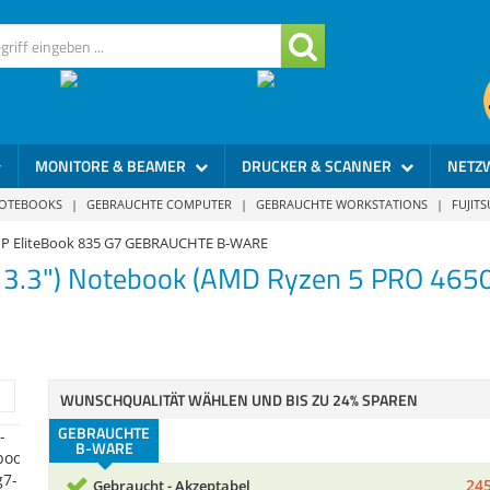
MONITORE & BEAMER
DRUCKER & SCANNER
NETZ
NOTEBOOKS
|
GEBRAUCHTE COMPUTER
|
GEBRAUCHTE WORKSTATIONS
|
FUJIT
P EliteBook 835 G7 GEBRAUCHTE B-WARE
13.3") Notebook (AMD Ryzen 5 PRO 465
WUNSCHQUALITÄT WÄHLEN UND BIS ZU 24% SPAREN
GEBRAUCHTE
B-WARE
245
Gebraucht - Akzeptabel