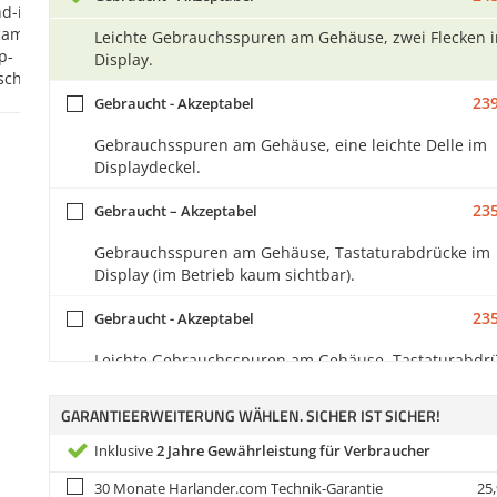
Leichte Gebrauchsspuren am Gehäuse, zwei Flecken 
Display.
239
Gebraucht - Akzeptabel
Gebrauchsspuren am Gehäuse, eine leichte Delle im
Displaydeckel.
235
Gebraucht – Akzeptabel
Gebrauchsspuren am Gehäuse, Tastaturabdrücke im
Display (im Betrieb kaum sichtbar).
235
Gebraucht - Akzeptabel
Leichte Gebrauchsspuren am Gehäuse, Tastaturabdr
im Display.
GARANTIEERWEITERUNG WÄHLEN. SICHER IST SICHER!
235
Gebraucht - Akzeptabel
Inklusive
2 Jahre Gewährleistung für Verbraucher
Leichte Gebrauchsspuren am Gehäuse, ein heller Fle
30 Monate Harlander.com Technik-Garantie
25,
leichte Tastaturabdrücke (im Betrieb kaum sichtbar) 