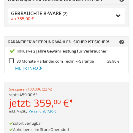
Anmelden
|
Registrieren
|
Zubehör
Merkzettel
Dokumentenscanne
GEBRAUCHTE B-WARE
(2)
ab
335,
00
€
GARANTIEERWEITERUNG WÄHLEN. SICHER IST SICHER!
Inklusive
2 Jahre Gewährleistung für Verbraucher
30 Monate Harlander.com Technik-Garantie
38,
90
€
MEHR INFO
Sie sparen 100,00€ (22 %)
statt:
459,
00
€
*
jetzt:
359,
€
*
00
inkl. MwSt.
,
Versand ab 7,90 €
sofort verfügbar
Abholbereit im Store Oberndorf