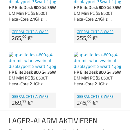
Zubehör
HP EliteDesk 800 G4 35W
HP EliteDesk 800 G4 35W
Gehäuse
Dokumentenscanne
DM Mini PC (i5 8500T
DM Mini PC (i5 8500T
Hexa-Core 2.1GHz,…
Hexa-Core 2.1GHz,…
Sonstiges
Anmelden
|
Registrieren
|
Merkzettel
GEBRAUCHTE A-WARE
GEBRAUCHTE A-WARE
265,
€
*
255,
€
*
00
00
HP EliteDesk 800 G4 35W
HP EliteDesk 800 G4 35W
DM Mini PC (i5 8500T
DM Mini PC (i5 8500T
Hexa-Core 2.1GHz,…
Hexa-Core 2.1GHz,…
GEBRAUCHTE A-WARE
GEBRAUCHTE B-WARE
269,
€
*
245,
€
*
99
00
LAGER-ALARM AKTIVIEREN