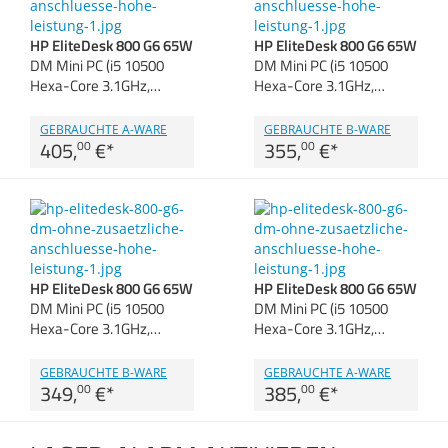
Zubehör
Gehäuse
Dokumentenscanne
HP EliteDesk 800 G6 65W
HP EliteDesk 800 G6 65W
DM Mini PC (i5 10500
DM Mini PC (i5 10500
Sonstiges
Anmelden
Hexa-Core 3.1GHz,…
|
Registrieren
|
Hexa-Core 3.1GHz,…
Merkzettel
GEBRAUCHTE A-WARE
GEBRAUCHTE B-WARE
405,
€
*
355,
€
*
00
00
HP EliteDesk 800 G6 65W
HP EliteDesk 800 G6 65W
DM Mini PC (i5 10500
DM Mini PC (i5 10500
Hexa-Core 3.1GHz,…
Hexa-Core 3.1GHz,…
GEBRAUCHTE B-WARE
GEBRAUCHTE A-WARE
349,
€
*
385,
€
*
00
00