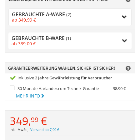
Zubehör
Gehäuse
Dokumentenscanne
GEBRAUCHTE A-WARE
(2)
ab
349,
99
€
Sonstiges
Anmelden
|
Registrieren
|
Merkzettel
GEBRAUCHTE B-WARE
(1)
ab
339,
00
€
GARANTIEERWEITERUNG WÄHLEN. SICHER IST SICHER!
Inklusive
2 Jahre Gewährleistung für Verbraucher
30 Monate Harlander.com Technik-Garantie
38,
90
€
MEHR INFO
349,
€
99
inkl. MwSt.
,
Versand ab 7,90 €