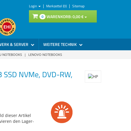
|
|
Login
Merkzettel (0)
Sitemap
WARENKORB:
0,
00
€
0
WERK & SERVER
WEITERE TECHNIK
SU NOTEBOOKS
|
LENOVO NOTEBOOKS
GB SSD NVMe, DVD-RW,
d dieser Artikel
vieren den Lager-