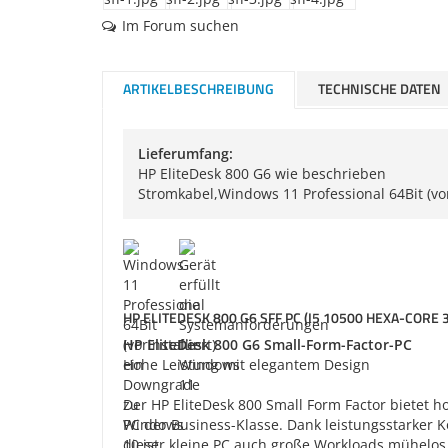
Im Forum suchen
ARTIKELBESCHREIBUNG
TECHNISCHE DATEN
Lieferumfang:
HP EliteDesk 800 G6 wie beschrieben
Stromkabel,Windows 11 Professional 64Bit (vo
HP ELITEDESK 800 G6 SFF PC (I5 10500 HEXA-CORE
HP EliteDesk 800 G6 Small-Form-Factor-PC
Hohe Leistung mit elegantem Design
Der HP EliteDesk 800 Small Form Factor bietet 
PC der Business-Klasse. Dank leistungsstarker
dieser kleine PC auch große Workloads mühelo