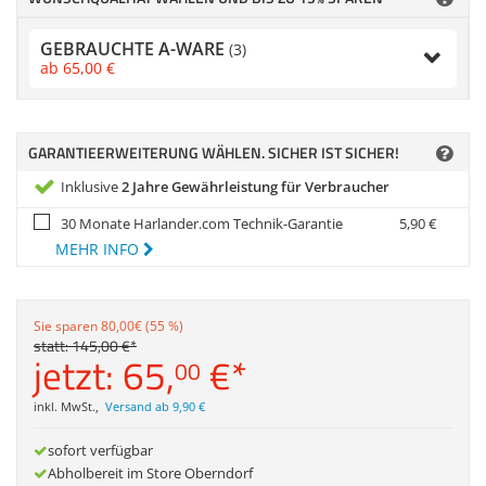
Zubehör
Dokumentenscanne
GEBRAUCHTE A-WARE
(3)
Anmelden
|
Registrieren
|
ab
65,
00
€
Merkzettel
GARANTIEERWEITERUNG WÄHLEN. SICHER IST SICHER!
Inklusive
2 Jahre Gewährleistung für Verbraucher
30 Monate Harlander.com Technik-Garantie
5,
90
€
MEHR INFO
Sie sparen 80,00€ (55 %)
statt:
145,
00
€
*
jetzt:
65,
€
*
00
inkl. MwSt.
,
Versand ab 9,90 €
sofort verfügbar
Abholbereit im Store Oberndorf