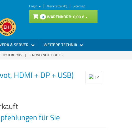
|
|
Login
Merkzettel (0)
Sitemap
WARENKORB:
0,
00
€
0
WERK & SERVER
WEITERE TECHNIK
SU NOTEBOOKS
|
LENOVO NOTEBOOKS
ivot, HDMI + DP + USB)
rkauft
fehlungen für Sie