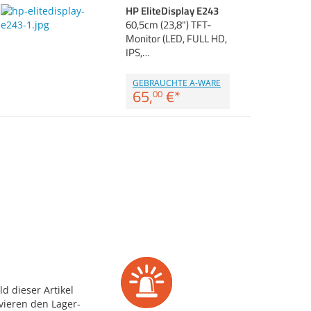
HP EliteDisplay E243
60,5cm (23,8") TFT-
Monitor (LED, FULL HD,
IPS,…
GEBRAUCHTE A-WARE
65,
€
*
00
d dieser Artikel
vieren den Lager-