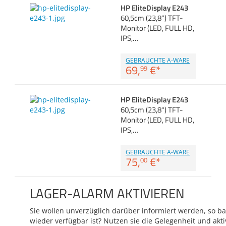
HP EliteDisplay E243
60,5cm (23,8") TFT-
Monitor (LED, FULL HD,
IPS,…
GEBRAUCHTE A-WARE
69,
€
*
99
HP EliteDisplay E243
60,5cm (23,8") TFT-
Monitor (LED, FULL HD,
IPS,…
GEBRAUCHTE A-WARE
75,
€
*
00
LAGER-ALARM AKTIVIEREN
Sie wollen unverzüglich darüber informiert werden, so bal
wieder verfügbar ist? Nutzen sie die Gelegenheit und akti