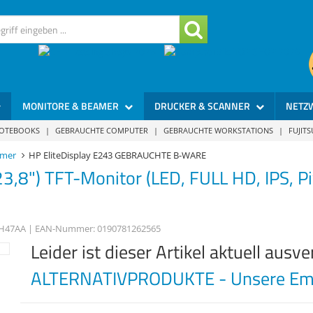
MONITORE & BEAMER
DRUCKER & SCANNER
NETZ
NOTEBOOKS
|
GEBRAUCHTE COMPUTER
|
GEBRAUCHTE WORKSTATIONS
|
FUJIT
amer
HP EliteDisplay E243 GEBRAUCHTE B-WARE
3,8") TFT-Monitor (LED, FULL HD, IPS, P
H47AA
| EAN-Nummer:
0190781262565
Leider ist dieser Artikel aktuell ausve
ALTERNATIVPRODUKTE - Unsere Emp