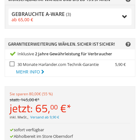
Zubehör
Dokumentenscanne
GEBRAUCHTE A-WARE
(3)
Anmelden
|
Registrieren
|
ab
65,
00
€
Merkzettel
GARANTIEERWEITERUNG WÄHLEN. SICHER IST SICHER!
Inklusive
2 Jahre Gewährleistung für Verbraucher
30 Monate Harlander.com Technik-Garantie
5,
90
€
MEHR INFO
Sie sparen 80,00€ (55 %)
statt:
145,
00
€
*
jetzt:
65,
€
*
00
inkl. MwSt.
,
Versand ab 9,90 €
sofort verfügbar
Abholbereit im Store Oberndorf