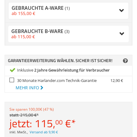
Zubehör
GEBRAUCHTE A-WARE
(1)
Dokumentenscanne
ab
155,
00
€
Anmelden
|
Registrieren
|
Merkzettel
GEBRAUCHTE B-WARE
(3)
ab
115,
00
€
GARANTIEERWEITERUNG WÄHLEN. SICHER IST SICHER!
Inklusive
2 Jahre Gewährleistung für Verbraucher
30 Monate Harlander.com Technik-Garantie
12,
90
€
MEHR INFO
Sie sparen 100,00€ (47 %)
statt:
215,
00
€
*
jetzt:
115,
€
*
00
inkl. MwSt.
,
Versand ab 9,90 €