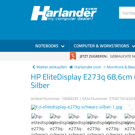
)
NOTEBOOKS
COMPUTER & WORKSTATIONS
JETZT ZUGREIFEN:
GEBRAUCHTE 
Weiter einkaufen
Harlander.com
Monitore & Be
HP
EliteDisplay E273q
68,6cm 
Silber
Artikel-Nummer:
10084335
| EAN-Nummer:
570417414320