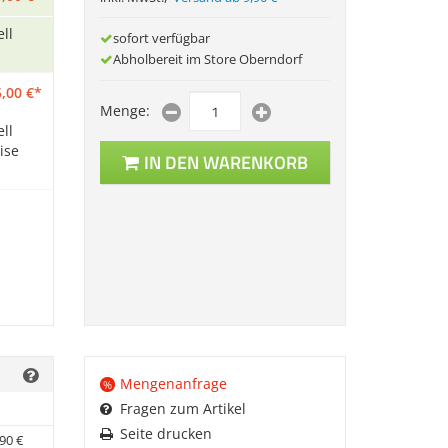
ll
sofort verfügbar
Abholbereit im Store Oberndorf
,
00
€
*
Menge:
ll
ise
IN DEN WARENKORB
Mengenanfrage
%
Fragen zum Artikel
Seite drucken
90
€