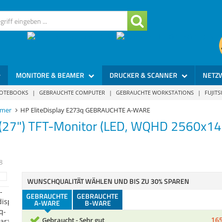
MONITORE & BEAMER
DRUCKER & SCANNER
NETZ
NOTEBOOKS
|
GEBRAUCHTE COMPUTER
|
GEBRAUCHTE WORKSTATIONS
|
FUJIT
amer
HP EliteDisplay E273q GEBRAUCHTE A-WARE
(27") TFT-Monitor (LED, WQHD 2560x1440
8
WUNSCHQUALITÄT WÄHLEN UND BIS ZU 30% SPAREN
GEBRAUCHTE
GEBRAUCHTE
A-WARE
B-WARE
165
Gebraucht - Sehr gut