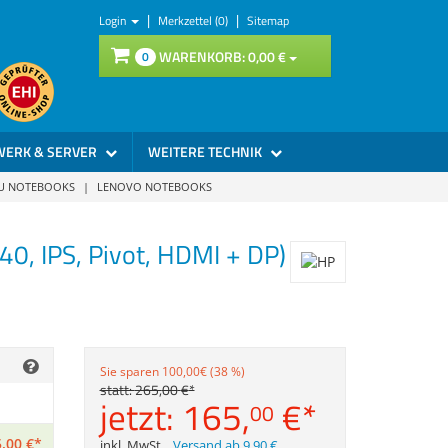
|
|
Login
Merkzettel (0)
Sitemap
WARENKORB:
0,
00
€
0
WERK & SERVER
WEITERE TECHNIK
SU NOTEBOOKS
|
LENOVO NOTEBOOKS
, IPS, Pivot, HDMI + DP)
Sie sparen 100,00€ (38 %)
statt:
265,
00
€
*
jetzt:
165,
€
*
00
,
00
€
*
inkl. MwSt.
,
Versand ab 9,90 €