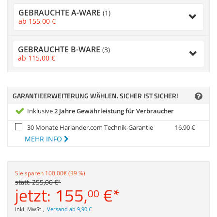
Zubehör
GEBRAUCHTE A-WARE
(1)
Dokumentenscanne
ab
155,
00
€
Anmelden
|
Registrieren
|
Merkzettel
GEBRAUCHTE B-WARE
(3)
ab
115,
00
€
GARANTIEERWEITERUNG WÄHLEN. SICHER IST SICHER!
Inklusive
2 Jahre Gewährleistung für Verbraucher
30 Monate Harlander.com Technik-Garantie
16,
90
€
MEHR INFO
Sie sparen 100,00€ (39 %)
statt:
255,
00
€
*
jetzt:
155,
€
*
00
inkl. MwSt.
,
Versand ab 9,90 €