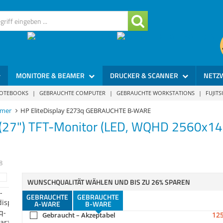
MONITORE & BEAMER
DRUCKER & SCANNER
NETZ
NOTEBOOKS
|
GEBRAUCHTE COMPUTER
|
GEBRAUCHTE WORKSTATIONS
|
FUJIT
amer
HP EliteDisplay E273q GEBRAUCHTE B-WARE
(27") TFT-Monitor (LED, WQHD 2560x1440
8
WUNSCHQUALITÄT WÄHLEN UND BIS ZU 26% SPAREN
GEBRAUCHTE
GEBRAUCHTE
A-WARE
B-WARE
125
Gebraucht – Akzeptabel