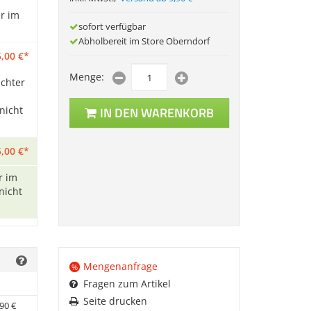
r im
sofort verfügbar
Abholbereit im Store Oberndorf
,
00
€
*
Menge:
ichter
nicht
IN DEN WARENKORB
,
00
€
*
r im
nicht
Mengenanfrage
%
Fragen zum Artikel
Seite drucken
90
€