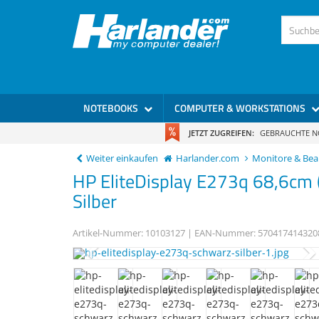
)
NOTEBOOKS
COMPUTER & WORKSTATIONS
JETZT ZUGREIFEN:
GEBRAUCHTE 
Weiter einkaufen
Harlander.com
Monitore & Be
HP
EliteDisplay E273q
68,6cm 
Silber
Artikel-Nummer:
10103127
| EAN-Nummer:
570417414320