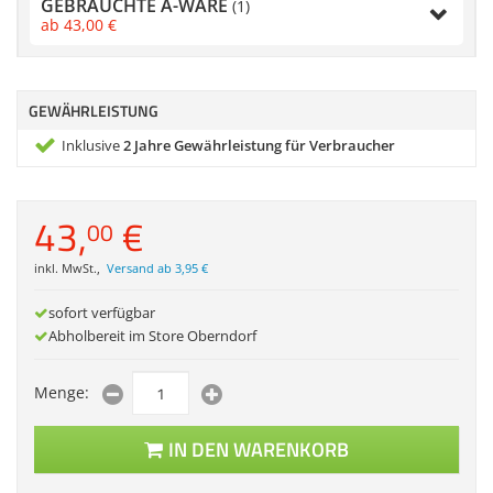
GEBRAUCHTE A-WARE
(1)
Zubehör
ab
43,
00
€
Dokumentenscanne
Anmelden
|
Registrieren
|
Merkzettel
GEWÄHRLEISTUNG
Inklusive
2 Jahre Gewährleistung für Verbraucher
43,
€
00
inkl. MwSt.
,
Versand ab 3,95 €
sofort verfügbar
Abholbereit im Store Oberndorf
Menge:
IN DEN WARENKORB