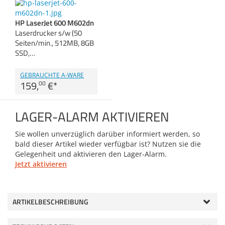
Zubehör
Dokumentenscanner
HP LaserJet 600 M602dn
Laserdrucker s/w (50
Seiten/min., 512MB, 8GB
Anmelden
|
Registrieren
|
SSD,…
Merkzettel
GEBRAUCHTE A-WARE
159,
€
*
00
LAGER-ALARM AKTIVIEREN
Sie wollen unverzüglich darüber informiert werden, so
bald dieser Artikel wieder verfügbar ist? Nutzen sie die
Gelegenheit und aktivieren den Lager-Alarm.
Jetzt aktivieren
ARTIKELBESCHREIBUNG