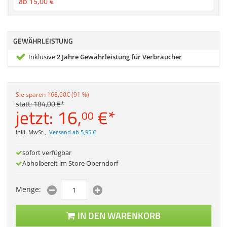
ab
15,
00
€
Zubehör
Dokumentenscanner
GEWÄHRLEISTUNG
Inklusive
2 Jahre Gewährleistung für Verbraucher
Sie sparen 168,00€ (91 %)
statt:
184,
00
€
*
jetzt:
16,
€
*
00
inkl. MwSt.
,
Versand ab 5,95 €
sofort verfügbar
Abholbereit im Store Oberndorf
Menge:
IN DEN WARENKORB