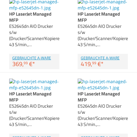
Zubehör
Dokumentenscanner
HP LaserJet Managed
HP LaserJet Managed
MFP
MFP
E52645dn AIO Drucker
E52645dn AIO Drucker
Anmelden
|
Registrieren
|
s/w
s/w
Merkzettel
(Drucker/Scanner/Kopierer,
(Drucker/Scanner/Kopierer,
43 S/min.,…
43 S/min.,…
GEBRAUCHTE A-WARE
GEBRAUCHTE A-WARE
369,
€
*
419,
€
*
99
99
HP LaserJet Managed
HP LaserJet Managed
MFP
MFP
E52645dn AIO Drucker
E52645dn AIO Drucker
s/w
s/w
(Drucker/Scanner/Kopierer,
(Drucker/Scanner/Kopierer,
43 S/min.,…
43 S/min.,…