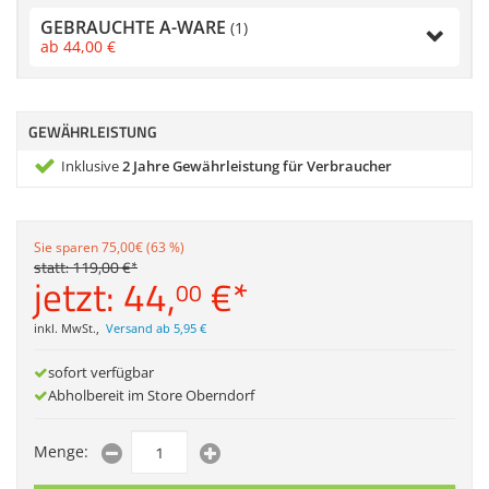
Zubehör
GEBRAUCHTE A-WARE
(1)
Gehäuse
Dokumentenscanne
ab
44,
00
€
Sonstiges
GEWÄHRLEISTUNG
Anmelden
|
Registrieren
|
Inklusive
2 Jahre Gewährleistung für Verbraucher
Merkzettel
Sie sparen 75,00€ (63 %)
statt:
119,
00
€
*
jetzt:
44,
€
*
00
inkl. MwSt.
,
Versand ab 5,95 €
sofort verfügbar
Abholbereit im Store Oberndorf
Menge: