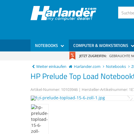
)
NOTEBOOKS
COMPUTER & WORKSTATIONS
JETZT ZUGREIFEN:
GEBRAUCHTE 
Weiter einkaufen
Harlander.com
Notebooks
Z
HP
Prelude Top Load
Notebookt
Artikel-Nummer:
10103946
| Hersteller-Artikelnummer:
1E