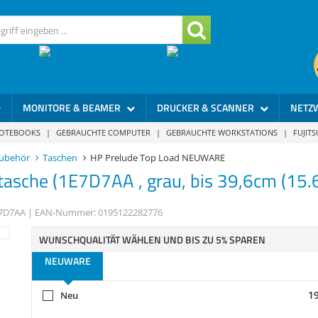
MONITORE & BEAMER
DRUCKER & SCANNER
NETZ
NOTEBOOKS
|
GEBRAUCHTE COMPUTER
|
GEBRAUCHTE WORKSTATIONS
|
FUJIT
ubehör
Taschen
HP Prelude Top Load NEUWARE
asche (1E7D7AA , grau, bis 39,6cm (15.6"
7D7AA
| EAN-Nummer:
0195122282776
WUNSCHQUALITÄT WÄHLEN UND BIS ZU 5% SPAREN
NEUWARE
19
Neu