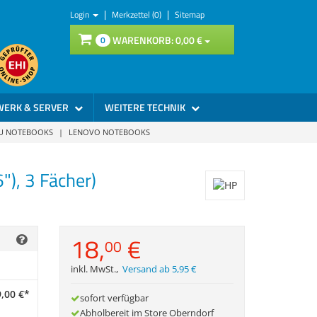
|
|
Login
Merkzettel (0)
Sitemap
WARENKORB:
0,
00
€
0
WERK & SERVER
WEITERE TECHNIK
SU NOTEBOOKS
|
LENOVO NOTEBOOKS
), 3 Fächer)
18,
€
00
inkl. MwSt.
,
Versand ab 5,95 €
,
00
€
*
sofort verfügbar
Abholbereit im Store Oberndorf