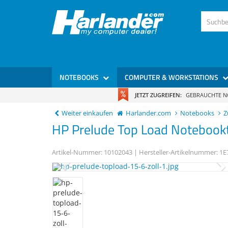
NOTEBOOKS
COMPUTER & WORKSTATIONS
JETZT ZUGREIFEN:
GEBRAUCHTE 
Weiter einkaufen
Harlander.com
Notebooks
Z
HP
Prelude Top Load
Notebookt
Artikel-Nummer:
10102043
| Hersteller-Artikelnummer:
1E