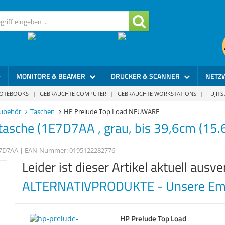
MONITORE & BEAMER
DRUCKER & SCANNER
NETZ
NOTEBOOKS
|
GEBRAUCHTE COMPUTER
|
GEBRAUCHTE WORKSTATIONS
|
FUJIT
ubehör
Taschen
HP Prelude Top Load NEUWARE
asche (1E7D7AA , grau, bis 39,6cm (15.6"
7D7AA
| EAN-Nummer:
0195122282776
Leider ist dieser Artikel aktuell ausve
ALTERNATIVPRODUKTE - Unsere Emp
HP Prelude Top Load