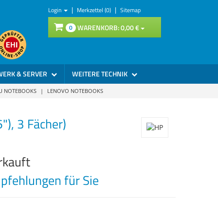
|
|
Login
Merkzettel (0)
Sitemap
WARENKORB:
0,
00
€
0
WERK & SERVER
WEITERE TECHNIK
SU NOTEBOOKS
|
LENOVO NOTEBOOKS
), 3 Fächer)
rkauft
fehlungen für Sie