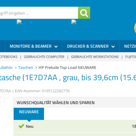
MONITORE & BEAMER
DRUCKER & SCANNER
NETZ
NOTEBOOKS
|
GEBRAUCHTE COMPUTER
|
GEBRAUCHTE WORKSTATIONS
|
FUJIT
ubehör
Taschen
HP Prelude Top Load NEUWARE
asche (1E7D7AA , grau, bis 39,6cm (15.6"
7D7AA
| EAN-Nummer:
0195122282776
WUNSCHQUALITÄT WÄHLEN UND SPAREN
NEUWARE
18
Neu