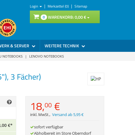
|
|
Login
Merkzettel (0)
Sitemap
WARENKORB:
0,
00
€
0
WERK & SERVER
WEITERE TECHNIK
SU NOTEBOOKS
|
LENOVO NOTEBOOKS
), 3 Fächer)
18,
€
00
inkl. MwSt.
,
Versand ab 5,95 €
,
00
€
*
sofort verfügbar
Abholbereit im Store Oberndorf