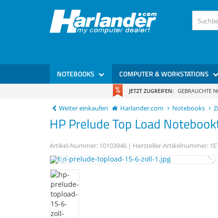
)
NOTEBOOKS
COMPUTER & WORKSTATIONS
JETZT ZUGREIFEN:
GEBRAUCHTE 
Weiter einkaufen
Harlander.com
Notebooks
Z
HP
Prelude Top Load
Notebookt
Artikel-Nummer:
10103946
| Hersteller-Artikelnummer:
1E