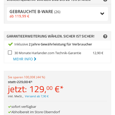
Anmelden
|
Registrieren
|
Zubehör
Merkzettel
Dokumentenscanne
GEBRAUCHTE B-WARE
(26)
ab
119,
99
€
GARANTIEERWEITERUNG WÄHLEN. SICHER IST SICHER!
Inklusive
2 Jahre Gewährleistung für Verbraucher
30 Monate Harlander.com Technik-Garantie
12,
90
€
MEHR INFO
Sie sparen 100,00€ (44 %)
statt:
229,
00
€
*
jetzt:
129,
€
*
00
inkl. MwSt.
,
Versand ab 7,90 €
sofort verfügbar
Abholbereit im Store Oberndorf