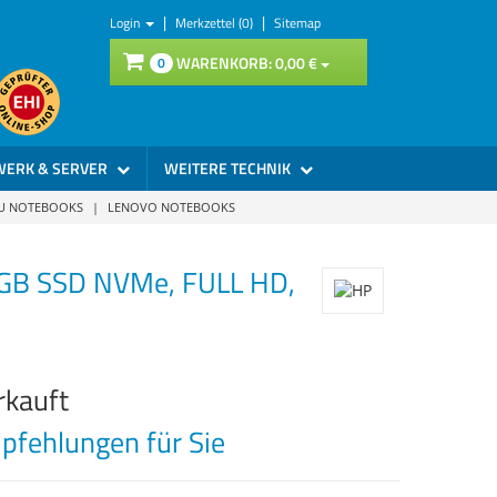
|
|
Login
Merkzettel (0)
Sitemap
WARENKORB:
0,
00
€
0
WERK & SERVER
WEITERE TECHNIK
SU NOTEBOOKS
|
LENOVO NOTEBOOKS
2GB SSD NVMe, FULL HD,
rkauft
fehlungen für Sie