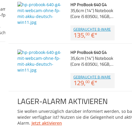
HP ProBook 640 G4
35,6cm (14") Notebook
(Core i5 8350U, 16GB,…
GEBRAUCHTE B-WARE
135,
€
*
00
HP ProBook 640 G4
35,6cm (14") Notebook
(Core i5 8350U, 16GB,…
GEBRAUCHTE B-WARE
129,
€
*
00
LAGER-ALARM AKTIVIEREN
Sie wollen unverzüglich darüber informiert werden, so bal
wieder verfügbar ist? Nutzen sie die Gelegenheit und akti
Alarm.
Jetzt aktivieren