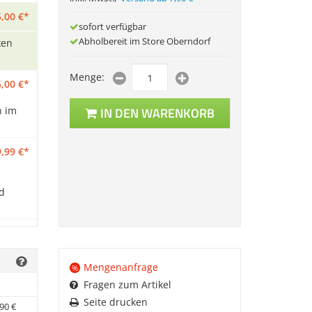
,
00
€
*
sofort verfügbar
Abholbereit im Store Oberndorf
ken
Menge:
,
00
€
*
n im
IN DEN WARENKORB
,
99
€
*
rd
Mengenanfrage
%
Fragen zum Artikel
Seite drucken
90
€