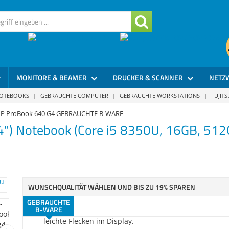
leichte Tastaturabdrücke (im Betrieb kaum sichtbar) 
Display.
129
Gebraucht - Akzeptabel
Gebrauchsspuren am Gehäuse, zwei kleine Flecken u
leichte Tastaturabdrücke (im Betrieb kaum sichtbar) 
Display.
MONITORE & BEAMER
DRUCKER & SCANNER
NETZ
129
Gebraucht - Akzeptabel
NOTEBOOKS
|
GEBRAUCHTE COMPUTER
|
GEBRAUCHTE WORKSTATIONS
|
FUJIT
Gebrauchsspuren am Gehäuse, ein kleiner Fleck und l
P ProBook 640 G4 GEBRAUCHTE B-WARE
Tastaturabdrücke (im Betrieb kaum sichtbar) im Displ
4") Notebook (Core i5 8350U, 16GB, 51
129
Gebraucht - Akzeptabel
Gebrauchsspuren am Gehäuse, mehrere Kratzer und
Flecken (im Betrieb kaum sichtbar) im Display.
WUNSCHQUALITÄT WÄHLEN UND BIS ZU 19% SPAREN
125
Gebraucht - Akzeptabel
GEBRAUCHTE
B-WARE
Gebrauchsspuren am Gehäuse, Tastaturabdrücke un
leichte Flecken im Display.