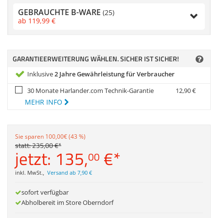
Anmelden
|
Registrieren
|
Zubehör
GEBRAUCHTE B-WARE
Merkzettel
(25)
Dokumentenscanne
ab
119,
99
€
GARANTIEERWEITERUNG WÄHLEN. SICHER IST SICHER!
Inklusive
2 Jahre Gewährleistung für Verbraucher
30 Monate Harlander.com Technik-Garantie
12,
90
€
MEHR INFO
Sie sparen 100,00€ (43 %)
statt:
235,
00
€
*
jetzt:
135,
€
*
00
inkl. MwSt.
,
Versand ab 7,90 €
sofort verfügbar
Abholbereit im Store Oberndorf