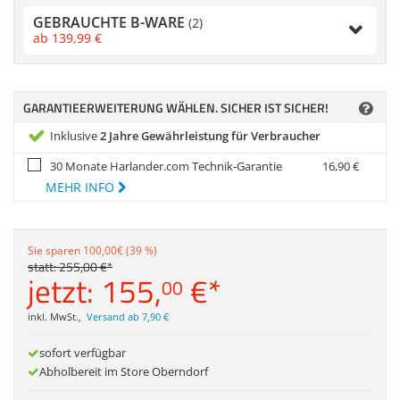
Anmelden
|
Registrieren
|
Zubehör
GEBRAUCHTE B-WARE
Merkzettel
(2)
Dokumentenscanne
ab
139,
99
€
GARANTIEERWEITERUNG WÄHLEN. SICHER IST SICHER!
Inklusive
2 Jahre Gewährleistung für Verbraucher
30 Monate Harlander.com Technik-Garantie
16,
90
€
MEHR INFO
Sie sparen 100,00€ (39 %)
statt:
255,
00
€
*
jetzt:
155,
€
*
00
inkl. MwSt.
,
Versand ab 7,90 €
sofort verfügbar
Abholbereit im Store Oberndorf