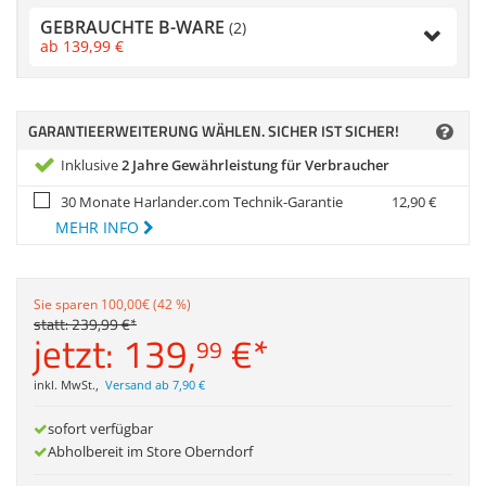
Anmelden
|
Registrieren
|
Zubehör
GEBRAUCHTE B-WARE
Merkzettel
(2)
Dokumentenscanne
ab
139,
99
€
GARANTIEERWEITERUNG WÄHLEN. SICHER IST SICHER!
Inklusive
2 Jahre Gewährleistung für Verbraucher
30 Monate Harlander.com Technik-Garantie
12,
90
€
MEHR INFO
Sie sparen 100,00€ (42 %)
statt:
239,
99
€
*
jetzt:
139,
€
*
99
inkl. MwSt.
,
Versand ab 7,90 €
sofort verfügbar
Abholbereit im Store Oberndorf