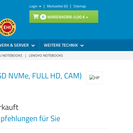
|
|
Login
Merkzettel (0)
Sitemap
WARENKORB:
0,
00
€
0
WERK & SERVER
WEITERE TECHNIK
SU NOTEBOOKS
|
LENOVO NOTEBOOKS
SSD NVMe, FULL HD, CAM)
rkauft
fehlungen für Sie