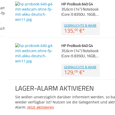
HP ProBook 640 G4
35,6cm (14") Notebook
(Core i5 8350U, 16GB,…
GEBRAUCHTE B-WARE
135,
€
*
00
HP ProBook 640 G4
35,6cm (14") Notebook
(Core i5 8350U, 16GB,…
GEBRAUCHTE B-WARE
129,
€
*
00
LAGER-ALARM AKTIVIEREN
Sie wollen unverzüglich darüber informiert werden, so bal
wieder verfügbar ist? Nutzen sie die Gelegenheit und akti
Alarm.
Jetzt aktivieren