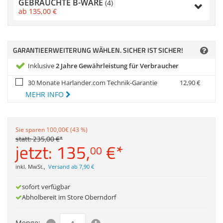
GEBRAUCHTE B-WARE
Anmelden
|
Registrieren
|
(4)
Zubehör
ab
135,
00
€
Merkzettel
Dokumentenscanne
GARANTIEERWEITERUNG WÄHLEN. SICHER IST SICHER!
Inklusive
2 Jahre Gewährleistung für Verbraucher
30 Monate Harlander.com Technik-Garantie
12,
90
€
MEHR INFO
Sie sparen 100,00€ (43 %)
statt:
235,
00
€
*
jetzt:
135,
€
*
00
inkl. MwSt.
,
Versand ab 7,90 €
sofort verfügbar
Abholbereit im Store Oberndorf
Menge: