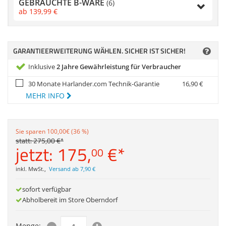
GEBRAUCHTE B-WARE
Anmelden
|
Registrieren
|
(6)
Zubehör
ab
139,
99
€
Merkzettel
Dokumentenscanne
GARANTIEERWEITERUNG WÄHLEN. SICHER IST SICHER!
Inklusive
2 Jahre Gewährleistung für Verbraucher
30 Monate Harlander.com Technik-Garantie
16,
90
€
MEHR INFO
Sie sparen 100,00€ (36 %)
statt:
275,
00
€
*
jetzt:
175,
€
*
00
inkl. MwSt.
,
Versand ab 7,90 €
sofort verfügbar
Abholbereit im Store Oberndorf
Menge: