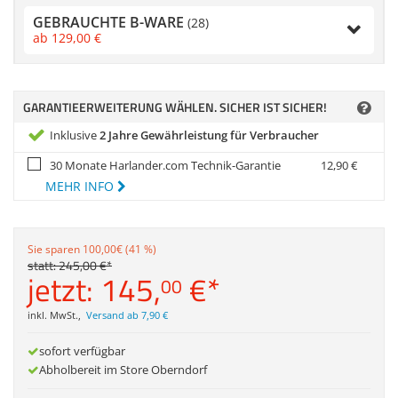
Anmelden
|
Registrieren
|
Zubehör
GEBRAUCHTE B-WARE
Merkzettel
(28)
Dokumentenscanne
ab
129,
00
€
GARANTIEERWEITERUNG WÄHLEN. SICHER IST SICHER!
Inklusive
2 Jahre Gewährleistung für Verbraucher
30 Monate Harlander.com Technik-Garantie
12,
90
€
MEHR INFO
Sie sparen 100,00€ (41 %)
statt:
245,
00
€
*
jetzt:
145,
€
*
00
inkl. MwSt.
,
Versand ab 7,90 €
sofort verfügbar
Abholbereit im Store Oberndorf