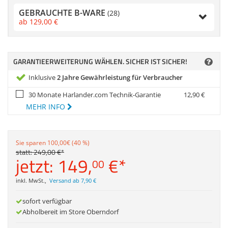
Anmelden
|
Registrieren
|
Zubehör
GEBRAUCHTE B-WARE
Merkzettel
(28)
Dokumentenscanne
ab
129,
00
€
GARANTIEERWEITERUNG WÄHLEN. SICHER IST SICHER!
Inklusive
2 Jahre Gewährleistung für Verbraucher
30 Monate Harlander.com Technik-Garantie
12,
90
€
MEHR INFO
Sie sparen 100,00€ (40 %)
statt:
249,
00
€
*
jetzt:
149,
€
*
00
inkl. MwSt.
,
Versand ab 7,90 €
sofort verfügbar
Abholbereit im Store Oberndorf