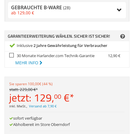
Anmelden
|
Registrieren
|
Zubehör
GEBRAUCHTE B-WARE
Merkzettel
(28)
Dokumentenscanne
ab
129,
00
€
GARANTIEERWEITERUNG WÄHLEN. SICHER IST SICHER!
Inklusive
2 Jahre Gewährleistung für Verbraucher
30 Monate Harlander.com Technik-Garantie
12,
90
€
MEHR INFO
Sie sparen 100,00€ (44 %)
statt:
229,
00
€
*
jetzt:
129,
€
*
00
inkl. MwSt.
,
Versand ab 7,90 €
sofort verfügbar
Abholbereit im Store Oberndorf