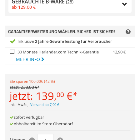
GEBRAUCHTE B-WARE
Anmelden
|
Registrieren
|
(28)
Zubehör
ab
129,
00
€
Merkzettel
Dokumentenscanne
GARANTIEERWEITERUNG WÄHLEN. SICHER IST SICHER!
Inklusive
2 Jahre Gewährleistung für Verbraucher
30 Monate Harlander.com Technik-Garantie
12,
90
€
MEHR INFO
Sie sparen 100,00€ (42 %)
statt:
239,
00
€
*
jetzt:
139,
€
*
00
inkl. MwSt.
,
Versand ab 7,90 €
sofort verfügbar
Abholbereit im Store Oberndorf
Menge: