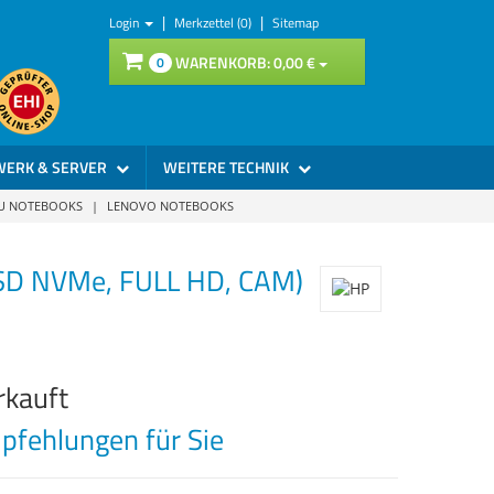
|
|
Login
Merkzettel (0)
Sitemap
WARENKORB:
0,
00
€
0
WERK & SERVER
WEITERE TECHNIK
SU NOTEBOOKS
|
LENOVO NOTEBOOKS
SSD NVMe, FULL HD, CAM)
rkauft
fehlungen für Sie