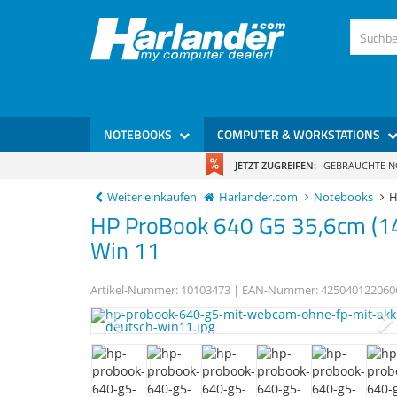
NOTEBOOKS
COMPUTER & WORKSTATIONS
JETZT ZUGREIFEN:
GEBRAUCHTE 
Weiter einkaufen
Harlander.com
Notebooks
H
HP
ProBook 640 G5
35,6cm (1
Win 11
Artikel-Nummer:
10103473
| EAN-Nummer:
425040122060