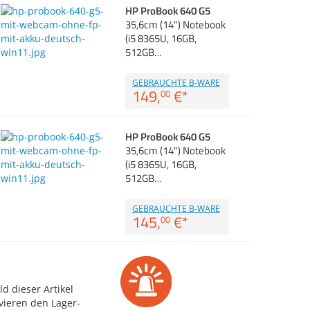
HP ProBook 640 G5
35,6cm (14") Notebook
(i5 8365U, 16GB,
512GB…
GEBRAUCHTE B-WARE
149,
€
*
00
HP ProBook 640 G5
35,6cm (14") Notebook
(i5 8365U, 16GB,
512GB…
GEBRAUCHTE B-WARE
145,
€
*
00
d dieser Artikel
vieren den Lager-