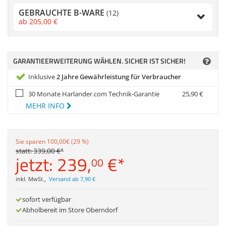
Anmelden
|
Registrieren
|
Zubehör
GEBRAUCHTE B-WARE
Merkzettel
(12)
Dokumentenscanne
ab
205,
00
€
GARANTIEERWEITERUNG WÄHLEN. SICHER IST SICHER!
Inklusive
2 Jahre Gewährleistung für Verbraucher
30 Monate Harlander.com Technik-Garantie
25,
90
€
MEHR INFO
Sie sparen 100,00€ (29 %)
statt:
339,
00
€
*
jetzt:
239,
€
*
00
inkl. MwSt.
,
Versand ab 7,90 €
sofort verfügbar
Abholbereit im Store Oberndorf