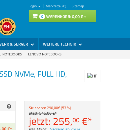
|
|
Login
Merkzettel (0)
Sitemap
WARENKORB:
0,
00
€
0
WERK & SERVER
WEITERE TECHNIK
SU NOTEBOOKS
|
LENOVO NOTEBOOKS
 SSD NVMe, FULL HD,
Sie sparen 290,00€ (53 %)
statt:
545,
00
€
*
jetzt:
255,
€
*
00
,
00
€
*
inkl. MwSt.
,
Versand ab 7,90 €