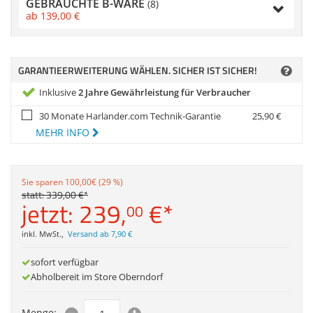
GEBRAUCHTE B-WARE
Anmelden
|
Registrieren
|
(8)
Zubehör
ab
139,
00
€
Merkzettel
Dokumentenscanne
GARANTIEERWEITERUNG WÄHLEN. SICHER IST SICHER!
Inklusive
2 Jahre Gewährleistung für Verbraucher
30 Monate Harlander.com Technik-Garantie
25,
90
€
MEHR INFO
Sie sparen 100,00€ (29 %)
statt:
339,
00
€
*
jetzt:
239,
€
*
00
inkl. MwSt.
,
Versand ab 7,90 €
sofort verfügbar
Abholbereit im Store Oberndorf
Menge: