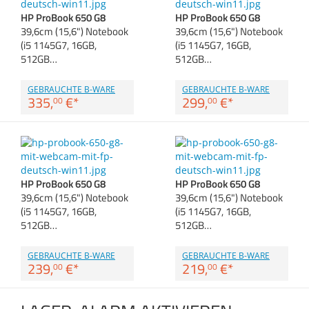
Anmelden
|
Registrieren
|
Zubehör
HP ProBook 650 G8
HP ProBook 650 G8
Merkzettel
Dokumentenscanne
39,6cm (15,6") Notebook
39,6cm (15,6") Notebook
(i5 1145G7, 16GB,
(i5 1145G7, 16GB,
512GB…
512GB…
GEBRAUCHTE B-WARE
GEBRAUCHTE B-WARE
335,
€
*
299,
€
*
00
00
HP ProBook 650 G8
HP ProBook 650 G8
39,6cm (15,6") Notebook
39,6cm (15,6") Notebook
(i5 1145G7, 16GB,
(i5 1145G7, 16GB,
512GB…
512GB…
GEBRAUCHTE B-WARE
GEBRAUCHTE B-WARE
239,
€
*
219,
€
*
00
00