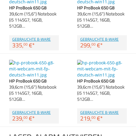
Anmelden
|
Registrieren
|
Zubehör
HP ProBook 650 G8
HP ProBook 650 G8
Merkzettel
Dokumentenscanne
39,6cm (15,6") Notebook
39,6cm (15,6") Notebook
(i5 1145G7, 16GB,
(i5 1145G7, 16GB,
512GB…
512GB…
GEBRAUCHTE B-WARE
GEBRAUCHTE B-WARE
335,
€
*
299,
€
*
00
00
HP ProBook 650 G8
HP ProBook 650 G8
39,6cm (15,6") Notebook
39,6cm (15,6") Notebook
(i5 1145G7, 16GB,
(i5 1145G7, 16GB,
512GB…
512GB…
GEBRAUCHTE B-WARE
GEBRAUCHTE B-WARE
239,
€
*
219,
€
*
00
00