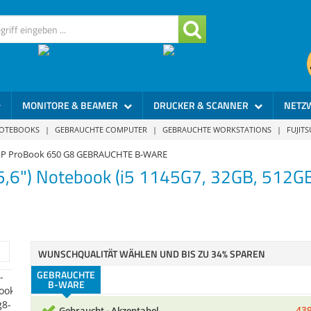
MONITORE & BEAMER
DRUCKER & SCANNER
NETZ
NOTEBOOKS
|
GEBRAUCHTE COMPUTER
|
GEBRAUCHTE WORKSTATIONS
|
FUJIT
P ProBook 650 G8 GEBRAUCHTE B-WARE
449
Gebraucht - Akzeptabel
5,6") Notebook (i5 1145G7, 32GB, 512G
Leichte Gebrauchsspuren am Gehäuse, mehrere Dell
Displaydeckel.
449
Gebraucht – Akzeptabel
WUNSCHQUALITÄT WÄHLEN UND BIS ZU 34% SPAREN
Gebrauchsspuren am Gehäuse, leichte Kratzer im Dis
(im Betrieb kaum sichtbar)! Die Funktion und Perfor
GEBRAUCHTE
wird dadurch nicht beeinträchtigt!
B-WARE
439
Gebraucht - Akzeptabel