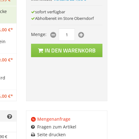
cke
sofort verfügbar
Abholbereit im Store Oberndorf
,
00
€
*
Menge:
ein
IN DEN WARENKORB
,
00
€
*
ird
,
00
€
*
rücke
Mengenanfrage
%
,
00
€
*
Fragen zum Artikel
Seite drucken
90
€