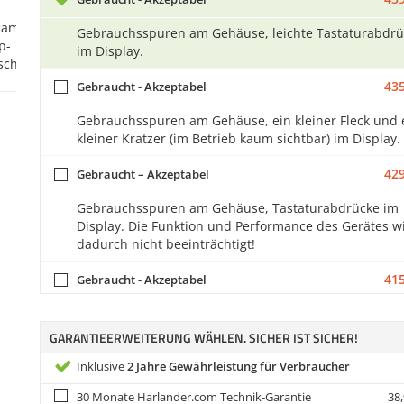
Gebrauchsspuren am Gehäuse, leichte Tastaturabdrü
im Display.
435
Gebraucht - Akzeptabel
Gebrauchsspuren am Gehäuse, ein kleiner Fleck und 
kleiner Kratzer (im Betrieb kaum sichtbar) im Display.
429
Gebraucht – Akzeptabel
Gebrauchsspuren am Gehäuse, Tastaturabdrücke im
Display. Die Funktion und Performance des Gerätes w
dadurch nicht beeinträchtigt!
415
Gebraucht - Akzeptabel
Stärkere Gebrauchsspuren am Gehäuse, Tastaturabd
im Display.
GARANTIEERWEITERUNG WÄHLEN. SICHER IST SICHER!
Inklusive
2 Jahre Gewährleistung für Verbraucher
395
Gebraucht - Akzeptabel
30 Monate Harlander.com Technik-Garantie
38,
Gebrauchsspuren am Gehäuse, leichte Dellen im