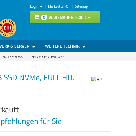
|
|
Login
Merkzettel (0)
Sitemap
WARENKORB:
0,
00
€
0
WERK & SERVER
WEITERE TECHNIK
SU NOTEBOOKS
|
LENOVO NOTEBOOKS
B SSD NVMe, FULL HD,
rkauft
fehlungen für Sie