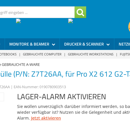
MONITORE & BEAMER
DRUCKER & SCANNER
NETZ
NOTEBOOKS
|
GEBRAUCHTE COMPUTER
|
GEBRAUCHTE WORKSTATIONS
|
FUJIT
e GEBRAUCHTE A-WARE
hülle (P/N: Z7T26AA, für Pro X2 612 G2-T
T26AA
| EAN-Nummer:
0190780903513
LAGER-ALARM AKTIVIEREN
Sie wollen unverzüglich darüber informiert werden, so bal
wieder verfügbar ist? Nutzen sie die Gelegenheit und akti
Alarm.
Jetzt aktivieren