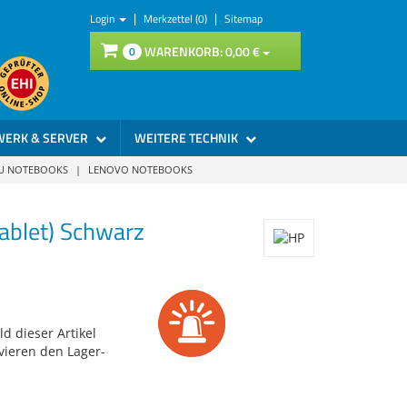
|
|
Login
Merkzettel (0)
Sitemap
WARENKORB:
0,
00
€
0
WERK & SERVER
WEITERE TECHNIK
SU NOTEBOOKS
|
LENOVO NOTEBOOKS
ablet) Schwarz
d dieser Artikel
vieren den Lager-