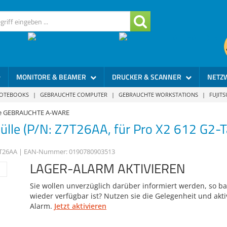
MONITORE & BEAMER
DRUCKER & SCANNER
NETZ
NOTEBOOKS
|
GEBRAUCHTE COMPUTER
|
GEBRAUCHTE WORKSTATIONS
|
FUJIT
e GEBRAUCHTE A-WARE
hülle (P/N: Z7T26AA, für Pro X2 612 G2-T
T26AA
| EAN-Nummer:
0190780903513
LAGER-ALARM AKTIVIEREN
Sie wollen unverzüglich darüber informiert werden, so bal
wieder verfügbar ist? Nutzen sie die Gelegenheit und akti
Alarm.
Jetzt aktivieren