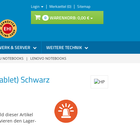
|
|
Login
Merkzettel (0)
Sitemap
WARENKORB:
0,
00
€
0
WERK & SERVER
WEITERE TECHNIK
SU NOTEBOOKS
|
LENOVO NOTEBOOKS
ablet) Schwarz
d dieser Artikel
vieren den Lager-