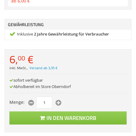
ab
6,
00
€
Zubehör
Dokumentenscanne
GEWÄHRLEISTUNG
Inklusive
2 Jahre Gewährleistung für Verbraucher
6,
€
00
inkl. MwSt.
,
Versand ab 3,95 €
sofort verfügbar
Abholbereit im Store Oberndorf
Menge:
IN DEN WARENKORB